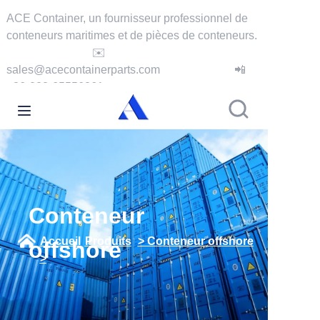
ACE Container, un fournisseur professionnel de
conteneurs maritimes et de pièces de conteneurs.
✉️
Accueil
sales@acecontainerparts.com
📲
+86-022-65556861
À propos de nous
Produits
Services
Cas
Conteneur
Accueil
Produits
> Conteneur offshore
offshore
Actualités
>
Vidéos
Nous contacter