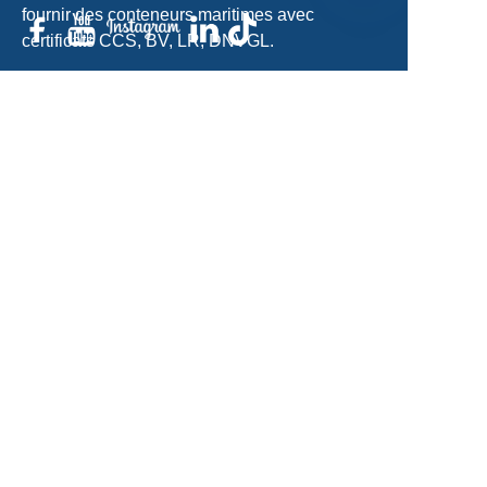
fournir des conteneurs maritimes avec
FR
certificats CCS, BV, LR, DNVGL.
sales@acecontainerparts.com
+86-18822283438/+86-22-65556861
Obtenir un devis
gratuit
Nom
Courriel
Produits