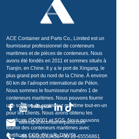
ACE Container and Parts Co., Limited est un
fournisseur professionnel de conteneurs
maritimes et de pièces de conteneurs. Nous
avons été fondés en 2011 et sommes situés à
Tianjin, en Chine. Il y a le port de Xingang, le
plus grand port du nord de la Chine. À environ
60 km de l'aéroport international de Pékin.
Nous sommes le fournisseur numéro 1 de
conteneurs maritimes. Nous pouvons fournir
une solution de conteneur maritime tout-en-un
pour les clients. Nous avons obtenu les
certificats ISO9001 et SGS. Nous pouvons
sales@acecontainerparts.com
fournir des conteneurs maritimes avec
certificats CCS, BV, LR, DNVGL.
+86-18822283438/+86-22-65556861