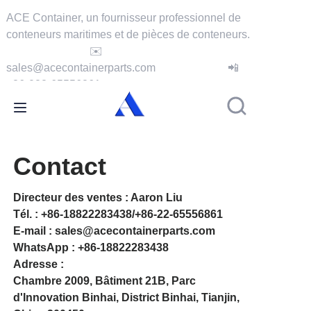
ACE Container, un fournisseur professionnel de
conteneurs maritimes et de pièces de conteneurs.
✉️
Accueil
sales@acecontainerparts.com
📲
+86-022-65556861
À propos de nous
Produits
Contact
Services
Directeur des ventes : Aaron Liu
Cas
Tél. : +86-18822283438/+86-22-65556861
E-mail : sales@acecontainerparts.com
Actualités
WhatsApp : +86-18822283438
Adresse :
Vidéos
Chambre 2009, Bâtiment 21B, Parc
d'Innovation Binhai, District Binhai, Tianjin,
Nous contacter