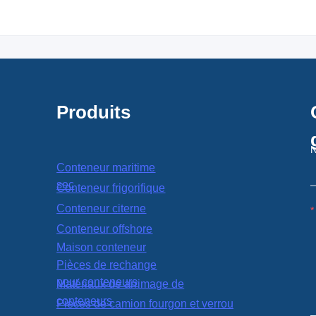
Produits
Conteneur maritime
sec
Conteneur frigorifique
Conteneur citerne
Conteneur offshore
Maison conteneur
Pièces de rechange
pour conteneurs
Matériaux de arrimage de
conteneurs
Pièces de camion fourgon et verrou