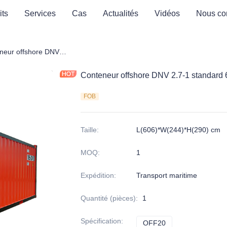
its
Services
Cas
Actualités
Vidéos
Nous con
 Offshore
Conteneur offshore DNV 2.7-1 standard 6m CCU 20 pieds
Conteneur offshore DNV 2.7-1 standard
FOB
Taille
:
L(606)*W(244)*H(290) cm
MOQ
:
1
Expédition
:
Transport maritime
Quantité (pièces)
:
1
Spécification
:
OFF20
OFF20