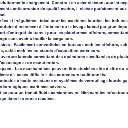
volutionner le chargement. Construit en acier résistant aux intemp
ements anticorrosion de qualité marine, il résiste parfaitement 
sel.
s et irrégulières : idéal pour les machines lourdes, les bobines 
nduire directement à l'intérieur ou le levage latéral par grue depui
rt d'entrepôt de transit pour les plateformes offshore, permettan
nge sans avoir à fouiller la cargaison.
res : Facilement convertibles en bureaux mobiles offshore, cab
, cafés mobiles ou stands d'exposition extérieurs.
uverture latérale permettant des opérations simultanées de plusie
'accostage et de manutention.
espace : Les marchandises peuvent être stockées côte à côte ou 
lème d'« accès difficile » des conteneurs traditionnels.
tinable à haute résistance et systèmes de verrouillage lourds gara
étéorologiques maritimes sévères.
isé pour un transit fluide camion/navire, éliminant les infrastruct
age dans les zones reculées.