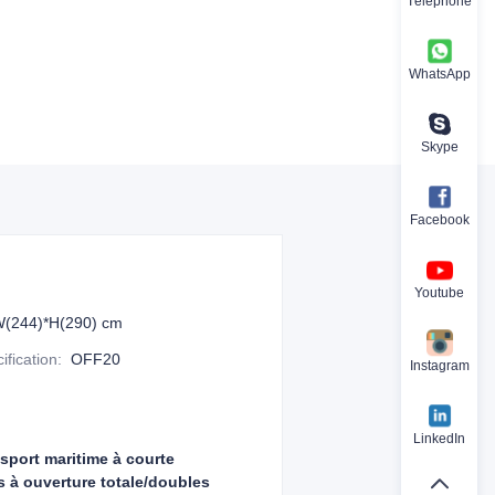
Téléphone
WhatsApp
Skype
Facebook
Youtube
W(244)*H(290) cm
fication
:
OFF20
Instagram
LinkedIn
nsport maritime à courte
es à ouverture totale/doubles