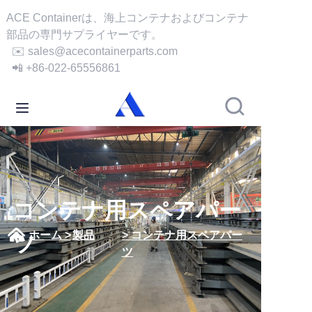
ACE Containerは、海上コンテナおよびコンテナ
部品の専門サプライヤーです。
✉️ sales@acecontainerparts.com
ホーム
📲 +86-022-65556861
会社概要
製品
サービス
ケース
コンテナ用スペアパー
ホーム >
製品
> コンテナ用スペアパー
ツ
ニュース
ツ
動画
お問い合わせ