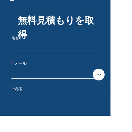
無料見積もりを取
得
名前
メール
備考
JP