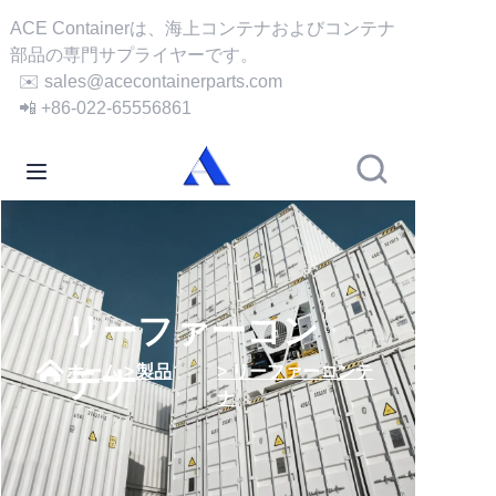
ACE Containerは、海上コンテナおよびコンテナ
部品の専門サプライヤーです。
✉️ sales@acecontainerparts.com
ホーム
📲 +86-022-65556861
会社概要
製品
サービス
ケース
リーファーコン
ホーム >
製品
> リーファーコンテ
テナ
ニュース
ナ
動画
お問い合わせ