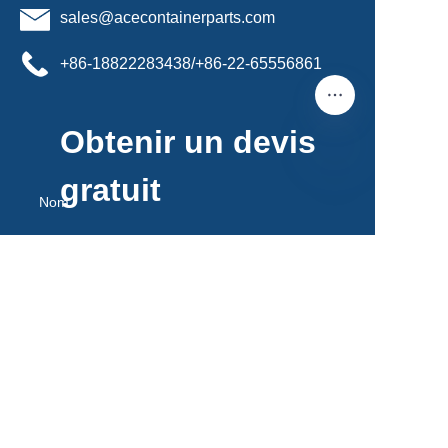
sales@acecontainerparts.com
+86-18822283438/+86-22-65556861
Obtenir un devis
gratuit
FR
Nom
Courriel
Remarques