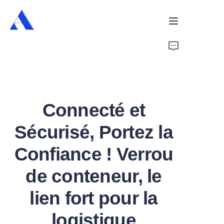
Accueil
À propos de nous
Connecté et
Produits
Sécurisé, Portez la
Services
Confiance ! Verrou
Cas
de conteneur, le
Actualités
lien fort pour la
Vidéos
logistique