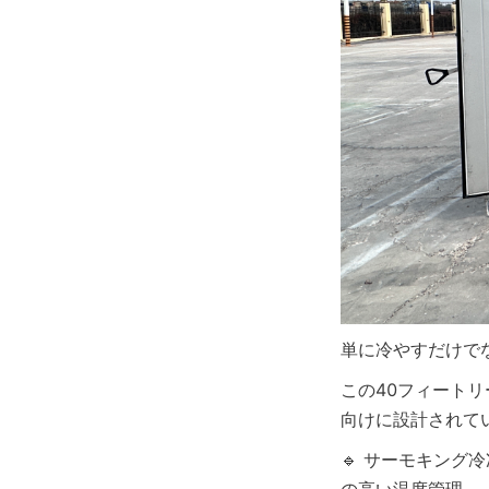
単に冷やすだけで
この40フィート
向けに設計されて
🔹 サーモキング