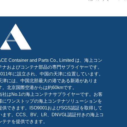
ACE Container and Parts Co., Limited は、海上コン
テナおよびコンテナ部品の専門サプライヤーです。
2011年に設立され、中国の天津に位置しています。
天津には、中国北部最大の港である新港がありま
す。北京国際空港からは約60kmです。
当社はNo.1の海上コンテナサプライヤーです。お客
様にワンストップの海上コンテナソリューションを
提供できます。ISO9001およびSGS認証を取得して
います。CCS、BV、LR、DNVGL認証付きの海上コ
ンテナを提供できます。