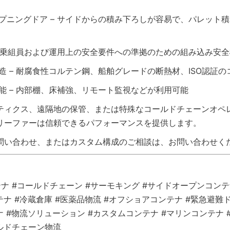
ープニングドア – サイドからの積み下ろしが容易で、パレット
 – 乗組員および運用上の安全要件への準拠のための組み込み安
構造 – 耐腐食性コルテン鋼、船舶グレードの断熱材、ISO認証
可能 – 内部棚、床補強、リモート監視などが利用可能
ティクス、遠隔地の保管、または特殊なコールドチェーンオペ
リーファーは信頼できるパフォーマンスを提供します。
問い合わせ、またはカスタム構成のご相談は、お問い合わせく
ナ #コールドチェーン #サーモキング #サイドオープンコンテ
テナ #冷蔵倉庫 #医薬品物流 #オフショアコンテナ #緊急避難
ナ #物流ソリューション #カスタムコンテナ #マリンコンテナ 
ルドチェーン物流