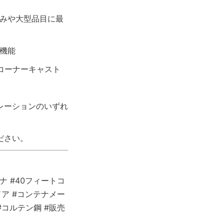
積みや大型品目に最
全機能
のコーナーキャスト
レーションのいずれ
ださい。
ナ #40フィートコ
ドア #コンテナメー
#コルテン鋼 #販売