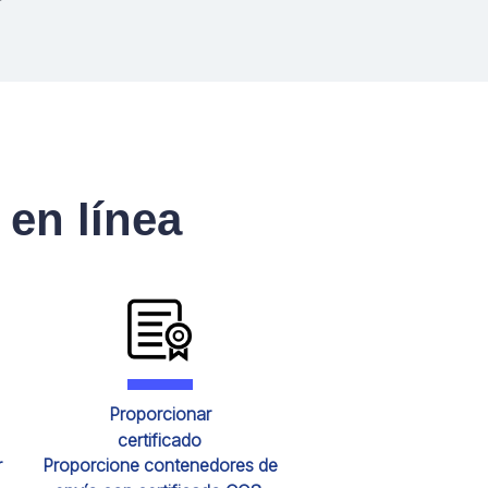
 en línea
Proporcionar
certificado
r
Proporcione contenedores de