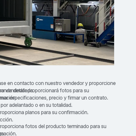
se en contacto con nuestro vendedor y proporcione
manda detallada.
ro vendedor proporcionará fotos para su
rmación.
mar especificaciones, precio y firmar un contrato.
por adelantado o en su totalidad.
roporciona planos para su confirmación.
cción.
roporciona fotos del producto terminado para su
rmación.
ga