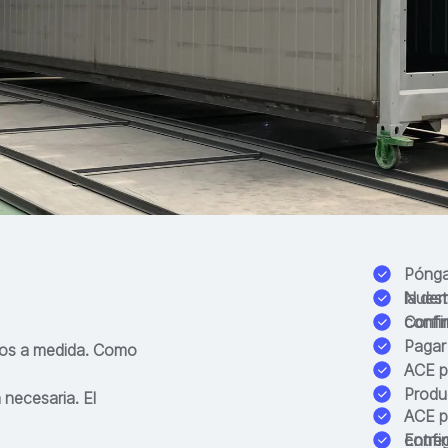
Pónga
la de
Nuest
confi
Confir
Pagar 
hos a medida. Como
ACE p
Produ
 necesaria. El
ACE p
confi
Entre