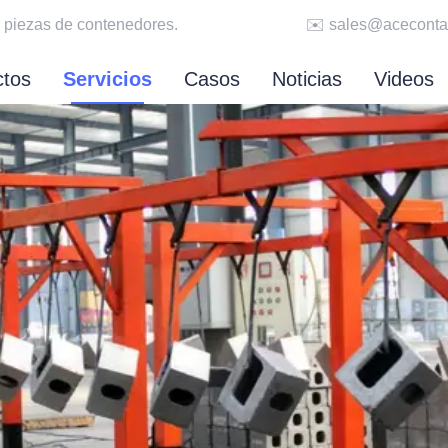
 de envío y piezas de contenedores.
✉️ sales@ace
ctos
Servicios
Casos
Noticias
Videos