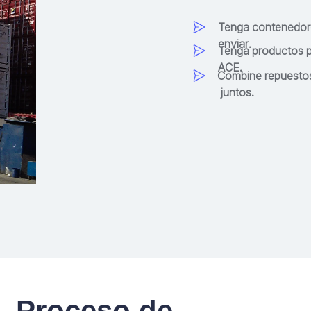
Tenga contenedore
enviar.
Tenga productos p
ACE.
Combine repuestos
juntos.
Proceso de