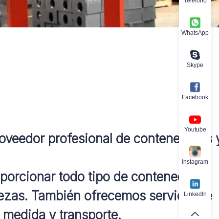
Teléfono
WhatsApp
Skype
Facebook
Youtube
oveedor profesional de contenedores 
Instagram
orcionar todo tipo de contenedores
iezas. También ofrecemos servicio de
LinkedIn
 medida y transporte.