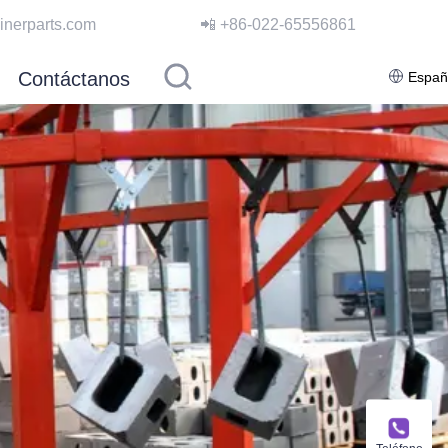
containerparts.com
📲 +86-022-65556861
Contáctanos
Españ