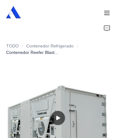
Inicio
TODO
Contenedor Refrigerado
Contenedor Refrigerado
Sobre Nosotros
Contenedor Reefer Blast Freezer de 20 pies
Productos
Servicios
Casos
Noticias
Videos