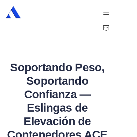
Inicio
Sobre Nosotros
Soportando Peso,
Productos
Soportando
Servicios
Confianza —
Casos
Eslingas de
Noticias
Elevación de
Videos
Contenedores ACE