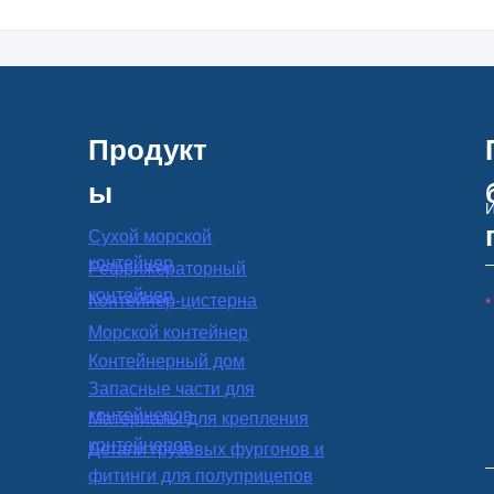
Продукт
ы
Сухой морской
контейнер
Рефрижераторный
контейнер
Контейнер-цистерна
Морской контейнер
Контейнерный дом
Запасные части для
контейнеров
Материалы для крепления
контейнеров
Детали грузовых фургонов и
фитинги для полуприцепов