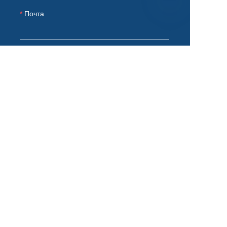
Почта
RU
Примечания
Отправить сейчас
Продукт
Сухой морской
Рефрижераторн
ы
контейнер
ый контейнер