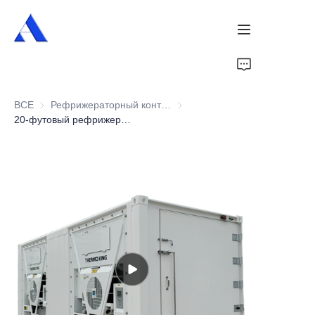
Главная
ВСЕ
Рефрижераторный контейнер
Рефрижераторный контейнер
О нас
20-футовый рефрижераторный контейнер с функцией быстрой заморозки
Продукты
Услуги
Случаи
Новости
Видео