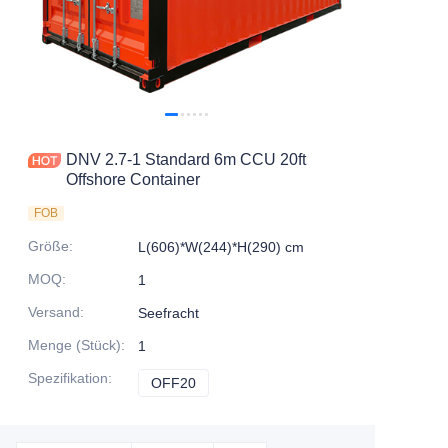
Kontaktieren Sie uns
DNV 2.7-1 Standard 6m CCU 20ft
Offshore Container
FOB
Größe
:
L(606)*W(244)*H(290) cm
MOQ
:
1
Versand
:
Seefracht
Menge (Stück)
:
1
Spezifikation
:
OFF20
OFF20