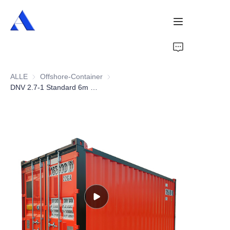
Startseite
ALLE
Offshore-Container
Offshore-Container
Über uns
DNV 2.7-1 Standard 6m CCU 20ft Offshore Container
Produkte
Dienstleistungen
Fälle
Nachrichten
Videos