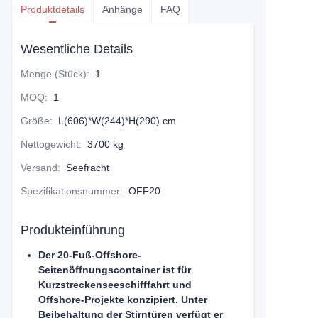
Produktdetails
Anhänge
FAQ
Wesentliche Details
Menge (Stück)
:
1
MOQ
:
1
Größe
:
L(606)*W(244)*H(290) cm
Nettogewicht
:
3700 kg
Versand
:
Seefracht
Spezifikationsnummer
:
OFF20
Produkteinführung
Der 20-Fuß-Offshore-
Seitenöffnungscontainer ist für
Kurzstreckenseeschifffahrt und
Offshore-Projekte konzipiert. Unter
Beibehaltung der Stirntüren verfügt er