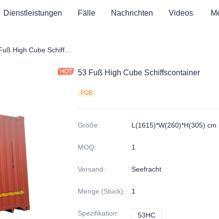
Dienstleistungen
Fälle
Nachrichten
Videos
M
frachtcontainer
53 Fuß High Cube Schiffscontainer
53 Fuß High Cube Schiffscontainer
FOB
Größe
:
L(1615)*W(260)*H(305) cm
MOQ
:
1
Versand
:
Seefracht
Menge (Stück)
:
1
Spezifikation
:
53HC
53HC