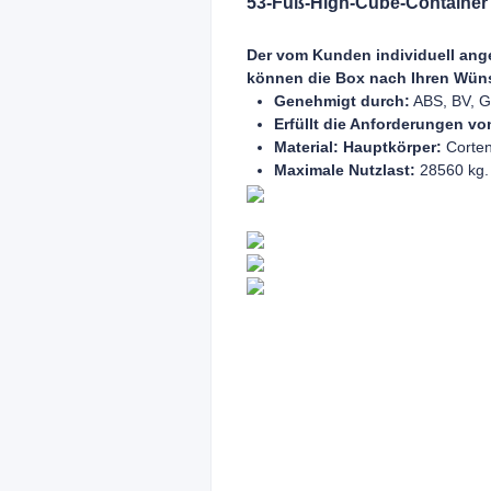
53-Fuß-High-Cube-Container
Der vom Kunden individuell ange
können die Box nach Ihren Wünsc
Genehmigt durch:
ABS, BV, G
Erfüllt die Anforderungen vo
Material:
Hauptkörper:
Corten
Maximale Nutzlast:
28560 kg.