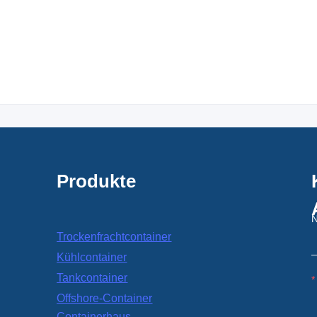
Produkte
Trockenfrachtcontainer
Kühlcontainer
Tankcontainer
Offshore-Container
Containerhaus