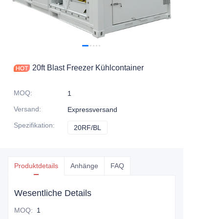
Kontaktieren Sie uns
20ft Blast Freezer Kühlcontainer
MOQ
:
1
Versand
:
Expressversand
Spezifikation
:
20RF/BL
20RF/BL
Produktdetails
Anhänge
FAQ
Wesentliche Details
MOQ
:
1