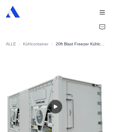
Startseite
ALLE
Kühlcontainer
Kühlcontainer
20ft Blast Freezer Kühlcontainer
Über uns
Produkte
Dienstleistungen
Fälle
Nachrichten
Videos