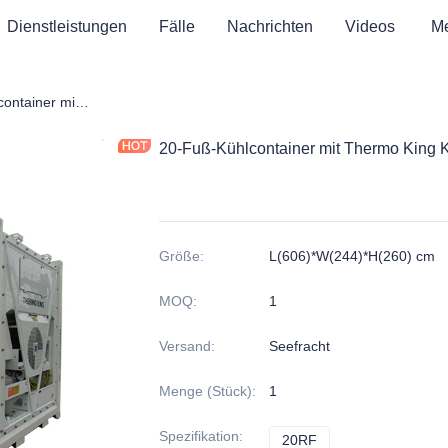
Dienstleistungen
Fälle
Nachrichten
Videos
M
20-Fuß-Kühlcontainer mit Thermo King Kühlaggregaten
20-Fuß-Kühlcontainer mit Thermo King 
Größe
:
L(606)*W(244)*H(260) cm
MOQ
:
1
Versand
:
Seefracht
Menge (Stück)
:
1
Spezifikation
:
20RF
20RF