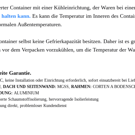
ierter Container mit einer Kühleinrichtung, der Waren bei eine
 halten kann
.
 Es kann die Temperatur im Inneren des Contain
normalen Außentemperaturen. 
ntainer selbst keine Gefrierkapazität besitzen. Daher ist es gr
n vor dem Verpacken vorzukühlen, um die Temperatur der War
eite Garantie.
, keine Installation oder Einrichtung erforderlich, sofort einsatzbereit bei Lie
, 
DACH UND SEITENWAND: 
MGSS, 
RAHMEN: 
CORTEN A BODENSC
DUNG: 
ALUMINIUM
ierte Schaumstoffisolierung, hervorragende Isolierleistung
rung direkt, problemloser Kundendienst