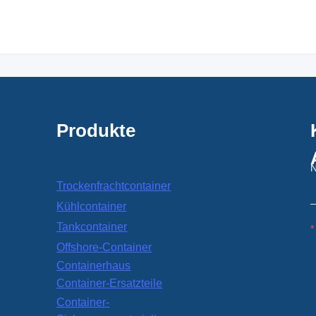
Produkte
Trockenfrachtcontainer
Kühlcontainer
Tankcontainer
Offshore-Container
Containerhaus
Container-Ersatzteile
Container-