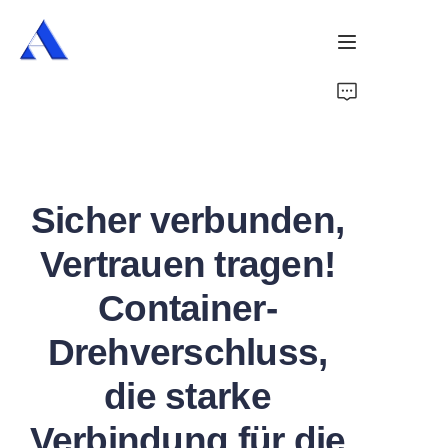
Startseite
Über uns
Sicher verbunden,
Produkte
Vertrauen tragen!
Dienstleistungen
Container-
Fälle
Drehverschluss,
Nachrichten
die starke
Videos
Verbindung für die