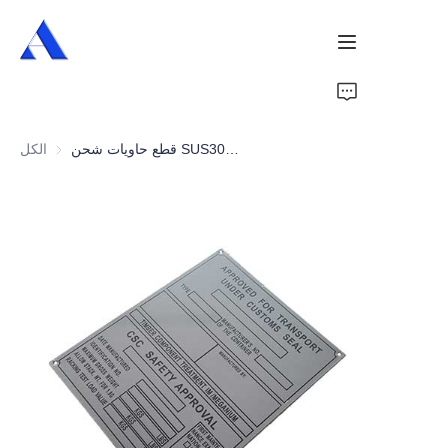
الرئيسية
قطع حاويات شحن SUS304 لوحة CSC
الكل
من نحن
منتجات
خدمات
حالات
أخبار
فيديوهات