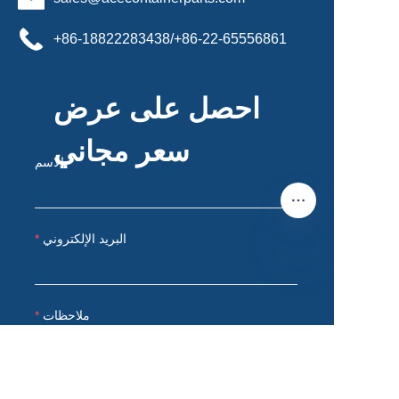
+86-18822283438/+86-22-65556861
احصل على عرض
سعر مجاني
الاسم
البريد الإلكتروني
AR
ملاحظات